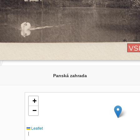
Panská zahrada
+
−
Leaflet
|