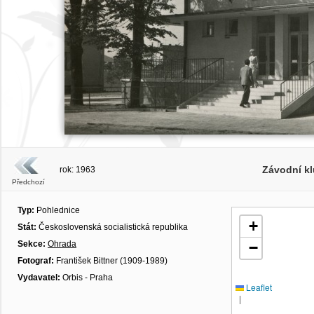
Závodní kl
rok: 1963
Předchozí
Typ:
Pohlednice
+
Stát:
Československá socialistická republika
Sekce:
Ohrada
−
Fotograf:
František Bittner (1909-1989)
Vydavatel:
Orbis - Praha
Leaflet
|