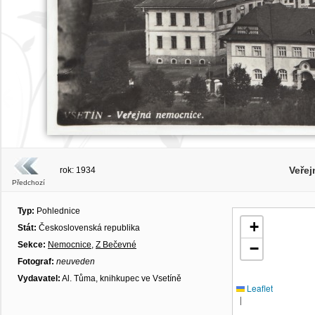
Veře
rok: 1934
Předchozí
Typ:
Pohlednice
+
Stát:
Československá republika
Sekce:
Nemocnice
,
Z Bečevné
−
Fotograf:
neuveden
Vydavatel:
Al. Tůma, knihkupec ve Vsetíně
Leaflet
|