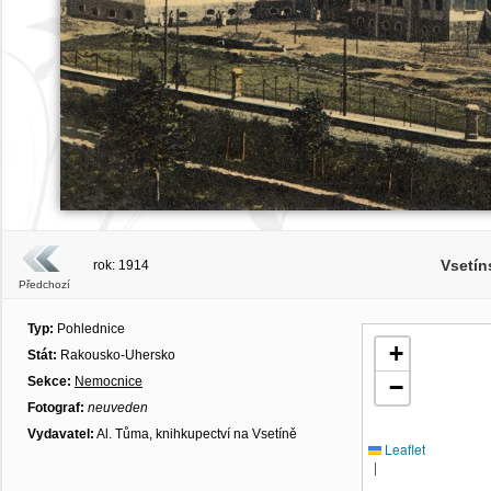
Vsetí
rok: 1914
Předchozí
Typ:
Pohlednice
+
Stát:
Rakousko-Uhersko
Sekce:
Nemocnice
−
Fotograf:
neuveden
Vydavatel:
Al. Tůma, knihkupectví na Vsetíně
Leaflet
|