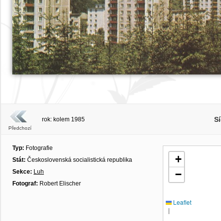
Sí
rok: kolem 1985
Předchozí
Typ:
Fotografie
+
Stát:
Československá socialistická republika
Sekce:
Luh
−
Fotograf:
Robert Elischer
Leaflet
|