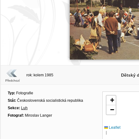
Dětský d
rok: kolem 1985
Předchozí
Typ:
Fotografie
+
Stát:
Československá socialistická republika
Sekce:
Luh
−
Fotograf:
Miroslav Langer
Leaflet
|