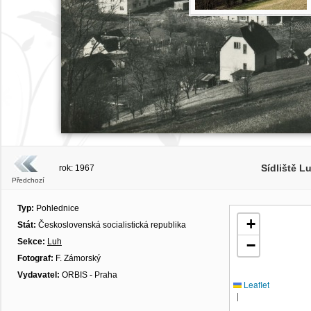
Sídliště L
rok: 1967
Předchozí
Typ:
Pohlednice
+
Stát:
Československá socialistická republika
Sekce:
Luh
−
Fotograf:
F. Zámorský
Vydavatel:
ORBIS - Praha
Leaflet
|