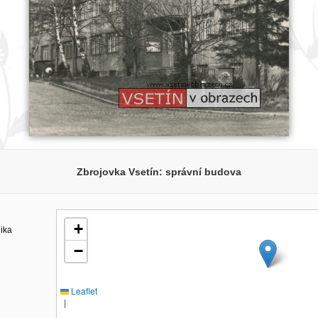
Zbrojovka Vsetín: správní budova
+
lika
−
Leaflet
|