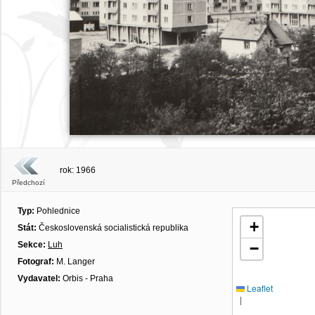
rok: 1966
Předchozí
Typ:
Pohlednice
+
Stát:
Československá socialistická republika
Sekce:
Luh
−
Fotograf:
M. Langer
Vydavatel:
Orbis - Praha
Leaflet
|