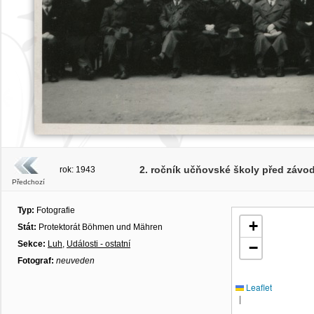
2. ročník učňovské školy před závod
rok: 1943
Předchozí
Typ:
Fotografie
+
Stát:
Protektorát Böhmen und Mähren
Sekce:
Luh
,
Události - ostatní
−
Fotograf:
neuveden
Leaflet
|