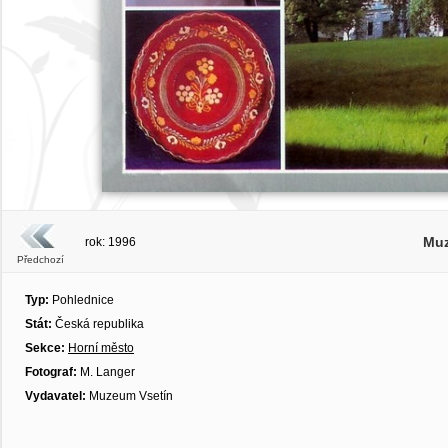
Muz
rok: 1996
Předchozí
Typ:
Pohlednice
Stát:
Česká republika
Sekce:
Horní město
Fotograf:
M. Langer
Vydavatel:
Muzeum Vsetín