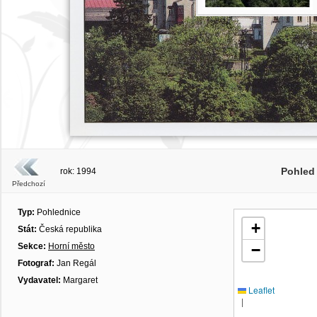
Pohled
rok: 1994
Předchozí
Typ:
Pohlednice
+
Stát:
Česká republika
Sekce:
Horní město
−
Fotograf:
Jan Regál
Vydavatel:
Margaret
Leaflet
|