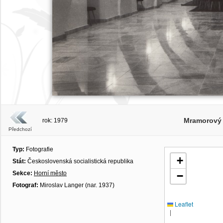
Mramorový 
rok: 1979
Předchozí
Typ:
Fotografie
+
Stát:
Československá socialistická republika
Sekce:
Horní město
−
Fotograf:
Miroslav Langer (nar. 1937)
Leaflet
|