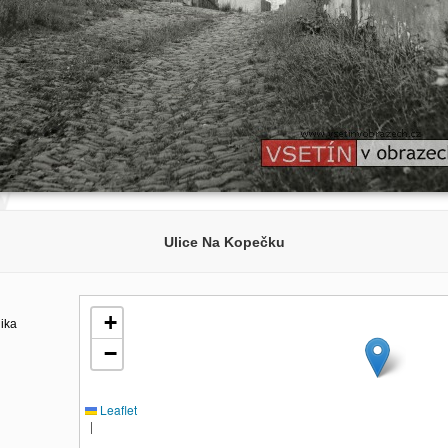
Ulice Na Kopečku
+
lika
−
Leaflet
|