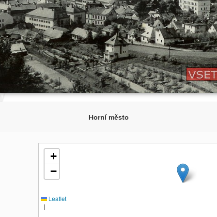
Horní město
+
−
Leaflet
|