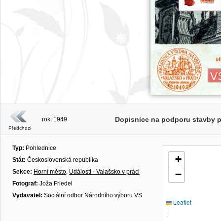
Dopisnice na podporu stavby 
rok: 1949
Předchozí
Typ:
Pohlednice
+
Stát:
Československá republika
Sekce:
Horní město
,
Události - Valašsko v práci
−
Fotograf:
Joža Friedel
Vydavatel:
Sociální odbor Národního výboru VS
Leaflet
|