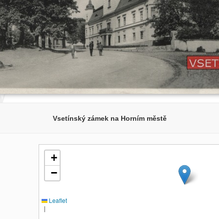
Vsetínský zámek na Horním městě
+
−
Leaflet
|