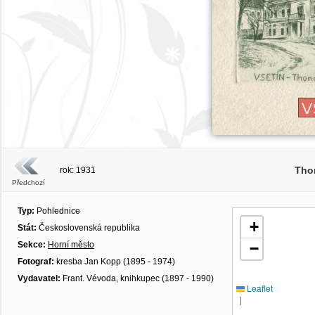
Tho
rok: 1931
Předchozí
Typ:
Pohlednice
+
Stát:
Československá republika
Sekce:
Horní město
−
Fotograf:
kresba Jan Kopp (1895 - 1974)
Vydavatel:
Frant. Vévoda, knihkupec (1897 - 1990)
Leaflet
|