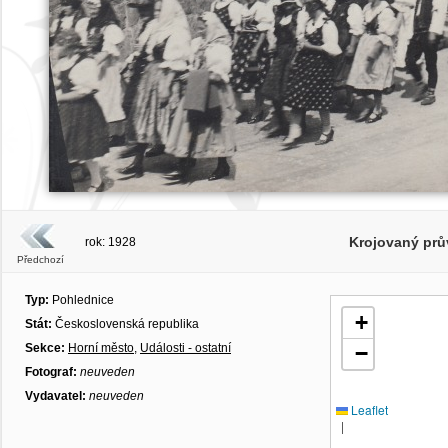
Krojovaný prů
rok: 1928
Předchozí
Typ:
Pohlednice
+
Stát:
Československá republika
Sekce:
Horní město
,
Události - ostatní
−
Fotograf:
neuveden
Vydavatel:
neuveden
Leaflet
|