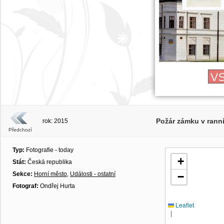
Požár zámku v rann
rok: 2015
Předchozí
Typ:
Fotografie - today
+
Stát:
Česká republika
Sekce:
Horní město
,
Události - ostatní
−
Fotograf:
Ondřej Hurta
Leaflet
|