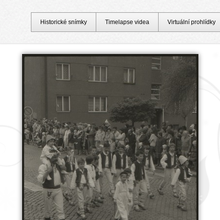
Historické snímky
Timelapse videa
Virtuální prohlídky