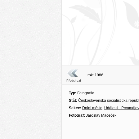
rok: 1986
Předchozí
Typ:
Fotografie
Stát:
Československá socialistická repub
Sekce:
Dolní město
,
Události - Prvomájo
Fotograf:
Jaroslav Maceček