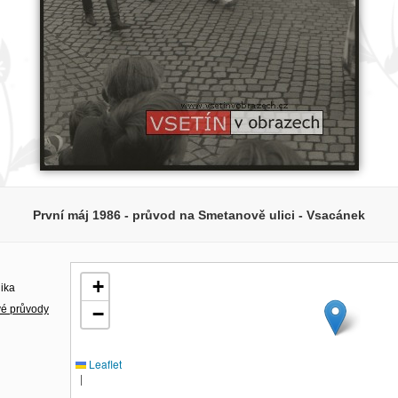
První máj 1986 - průvod na Smetanově ulici - Vsacánek
+
lika
vé průvody
−
Leaflet
|