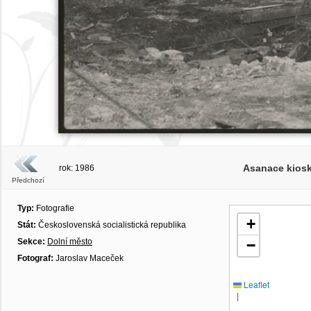
Asanace kiosk
rok: 1986
Předchozí
Typ:
Fotografie
+
Stát:
Československá socialistická republika
Sekce:
Dolní město
−
Fotograf:
Jaroslav Maceček
Leaflet
|