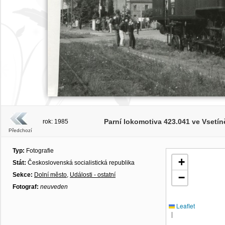
Parní lokomotiva 423.041 ve Vsetíně p
rok: 1985
Předchozí
Typ:
Fotografie
+
Stát:
Československá socialistická republika
Sekce:
Dolní město
,
Události - ostatní
−
Fotograf:
neuveden
Leaflet
|