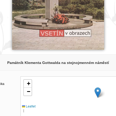
Památník Klementa Gottwalda na stejnojmenném náměstí
+
lika
−
Leaflet
|