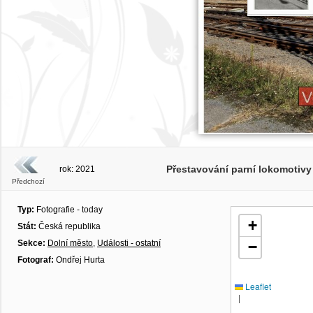
Přestavování parní lokomotivy
rok: 2021
Předchozí
Typ:
Fotografie - today
+
Stát:
Česká republika
Sekce:
Dolní město
,
Události - ostatní
−
Fotograf:
Ondřej Hurta
Leaflet
|