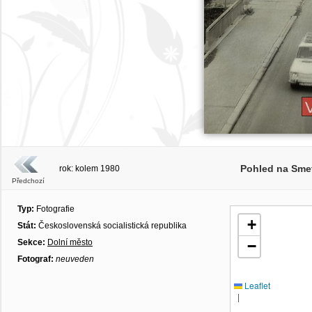
Pohled na Smet
rok: kolem 1980
Předchozí
Typ:
Fotografie
+
Stát:
Československá socialistická republika
Sekce:
Dolní město
−
Fotograf:
neuveden
Leaflet
|