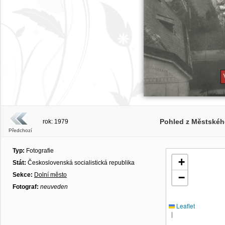
Pohled z Městského
rok: 1979
Předchozí
Typ:
Fotografie
+
Stát:
Československá socialistická republika
Sekce:
Dolní město
−
Fotograf:
neuveden
Leaflet
|