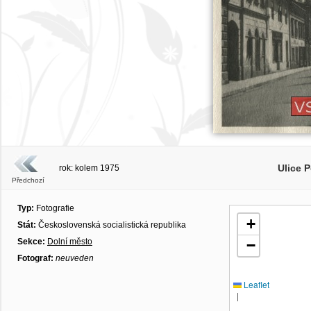
Ulice 
rok: kolem 1975
Předchozí
Typ:
Fotografie
+
Stát:
Československá socialistická republika
Sekce:
Dolní město
−
Fotograf:
neuveden
Leaflet
|