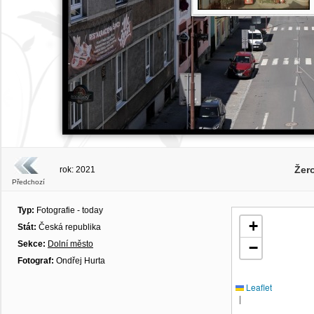
Žero
rok: 2021
Předchozí
Typ:
Fotografie - today
+
Stát:
Česká republika
Sekce:
Dolní město
−
Fotograf:
Ondřej Hurta
Leaflet
|