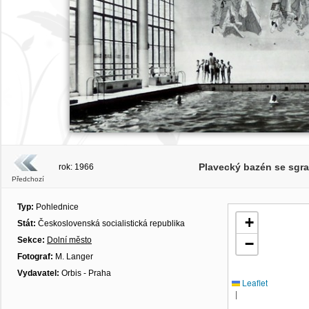
Plavecký bazén se sgraf
rok: 1966
Předchozí
Typ:
Pohlednice
+
Stát:
Československá socialistická republika
Sekce:
Dolní město
−
Fotograf:
M. Langer
Vydavatel:
Orbis - Praha
Leaflet
|