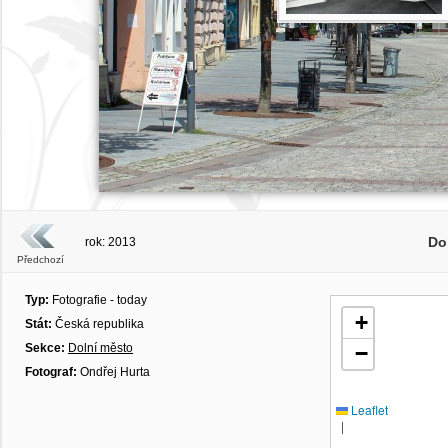
Do
rok: 2013
Předchozí
Typ:
Fotografie - today
+
Stát:
Česká republika
Sekce:
Dolní město
−
Fotograf:
Ondřej Hurta
Leaflet
|