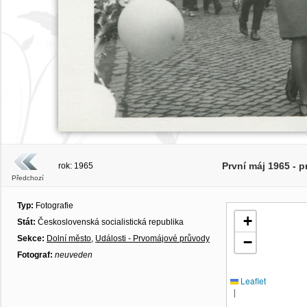
První máj 1965 - p
rok: 1965
Předchozí
Typ:
Fotografie
+
Stát:
Československá socialistická republika
Sekce:
Dolní město
,
Události - Prvomájové průvody
−
Fotograf:
neuveden
Leaflet
|