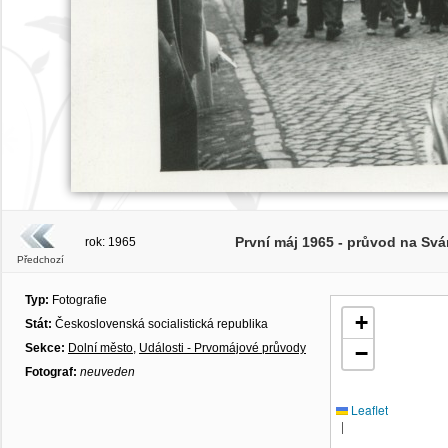
První máj 1965 - průvod na Sv
rok: 1965
Předchozí
Typ:
Fotografie
+
Stát:
Československá socialistická republika
Sekce:
Dolní město
,
Události - Prvomájové průvody
−
Fotograf:
neuveden
Leaflet
|