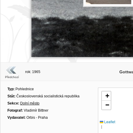
Gottw
rok: 1965
Předchozí
Typ:
Pohlednice
+
Stát:
Československá socialistická republika
Sekce:
Dolní město
−
Fotograf:
Vladimír Bittner
Vydavatel:
Orbis - Praha
Leaflet
|