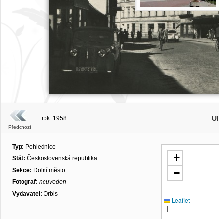
Ul
rok: 1958
Předchozí
Typ:
Pohlednice
+
Stát:
Československá republika
Sekce:
Dolní město
−
Fotograf:
neuveden
Vydavatel:
Orbis
Leaflet
|