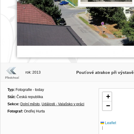
Pouťové atrakce při výstavě 
rok: 2013
Předchozí
Typ:
Fotografie - today
+
Stát:
Česká republika
Sekce:
Dolní město
,
Události - Valašsko v práci
−
Fotograf:
Ondřej Hurta
Leaflet
|