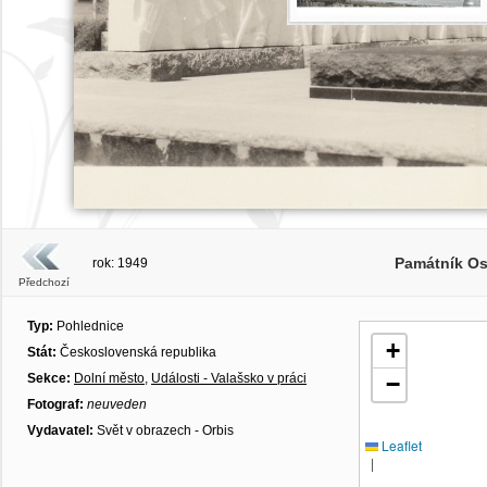
Památník Os
rok: 1949
Předchozí
Typ:
Pohlednice
+
Stát:
Československá republika
Sekce:
Dolní město
,
Události - Valašsko v práci
−
Fotograf:
neuveden
Vydavatel:
Svět v obrazech - Orbis
Leaflet
|