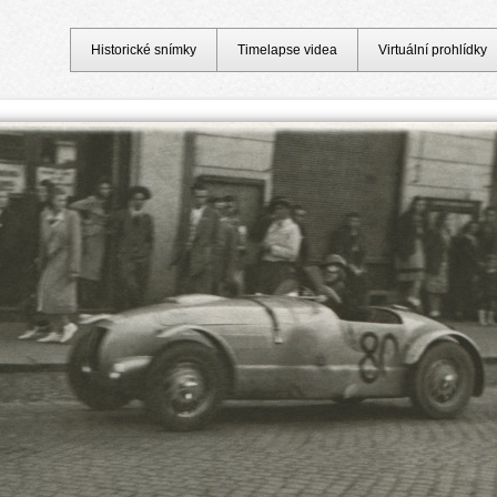
Historické snímky
Timelapse videa
Virtuální prohlídky