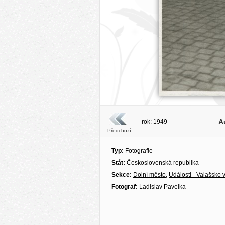
A
rok: 1949
Předchozí
Typ:
Fotografie
Stát:
Československá republika
Sekce:
Dolní město
,
Události - Valašsko v
Fotograf:
Ladislav Pavelka