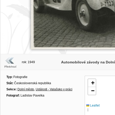
Automobilové závody na Dolním
rok: 1949
Předchozí
Typ:
Fotografie
+
Stát:
Československá republika
Sekce:
Dolní město
,
Události - Valašsko v práci
−
Fotograf:
Ladislav Pavelka
Leaflet
|