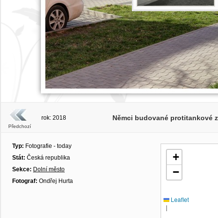
Němci budované protitankové zá
rok: 2018
Předchozí
Typ:
Fotografie - today
+
Stát:
Česká republika
Sekce:
Dolní město
−
Fotograf:
Ondřej Hurta
Leaflet
|