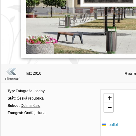
Reál
rok: 2016
Předchozí
Typ:
Fotografie - today
+
Stát:
Česká republika
Sekce:
Dolní město
−
Fotograf:
Ondřej Hurta
Leaflet
|