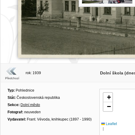
Dolní škola (dnes
rok: 1939
Předchozí
Typ:
Pohlednice
+
Stát:
Československá republika
Sekce:
Dolní město
−
Fotograf:
neuveden
Vydavatel:
Frant. Vévoda, knihkupec (1897 - 1990)
Leaflet
|