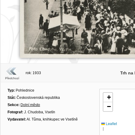
Trh na
rok: 1933
Předchozí
Typ:
Pohlednice
+
Stát:
Československá republika
Sekce:
Dolní město
−
Fotograf:
J. Chudoba, Vsetín
Vydavatel:
Al. Tůma, knihkupec ve Vsetíně
Leaflet
|