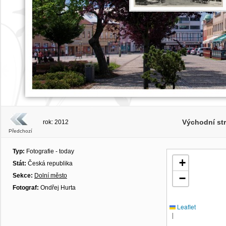
Východní st
rok: 2012
Předchozí
Typ:
Fotografie - today
+
Stát:
Česká republika
Sekce:
Dolní město
−
Fotograf:
Ondřej Hurta
Leaflet
|