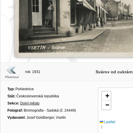
Svárov od cukrárn
rok: 1931
Předchozí
Typ:
Pohlednice
+
Stát:
Československá republika
Sekce:
Dolní město
−
Fotograf:
Bromografia - Sadská (č. 24449)
Vydavatel:
Josef Goldberger, Vsetín
Leaflet
|