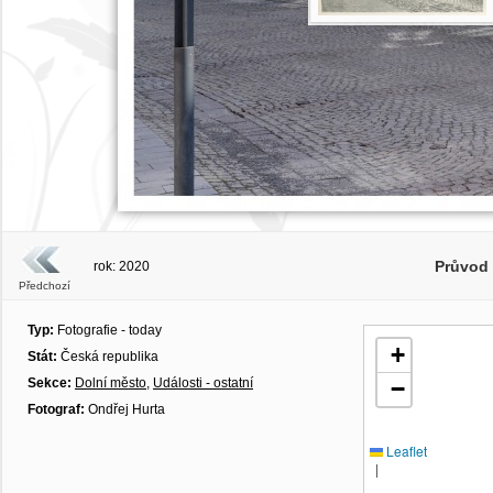
Průvod
rok: 2020
Předchozí
Typ:
Fotografie - today
+
Stát:
Česká republika
Sekce:
Dolní město
,
Události - ostatní
−
Fotograf:
Ondřej Hurta
Leaflet
|