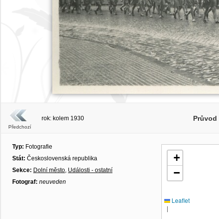
Průvod
rok: kolem 1930
Předchozí
Typ:
Fotografie
+
Stát:
Československá republika
Sekce:
Dolní město
,
Události - ostatní
−
Fotograf:
neuveden
Leaflet
|