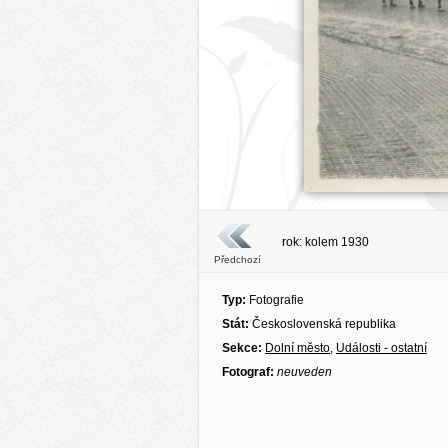
rok: kolem 1930
Předchozí
Typ:
Fotografie
Stát:
Československá republika
Sekce:
Dolní město
,
Události - ostatní
Fotograf:
neuveden