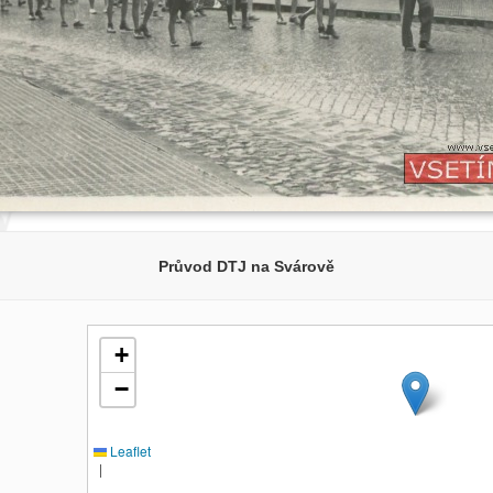
Průvod DTJ na Svárově
+
−
Leaflet
|