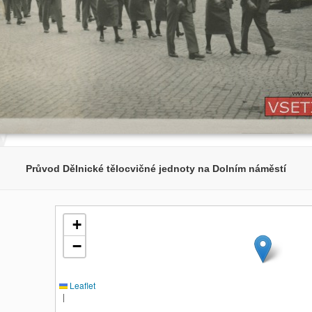
Průvod Dělnické tělocvičné jednoty na Dolním náměstí
+
−
Leaflet
|