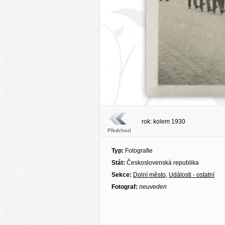
rok: kolem 1930
Předchozí
Typ:
Fotografie
Stát:
Československá republika
Sekce:
Dolní město
,
Události - ostatní
Fotograf:
neuveden