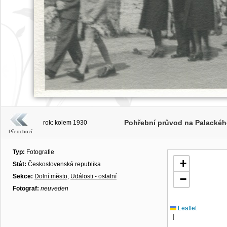
Pohřební průvod na Palackéh
rok: kolem 1930
Předchozí
Typ:
Fotografie
+
Stát:
Československá republika
Sekce:
Dolní město
,
Události - ostatní
−
Fotograf:
neuveden
Leaflet
|